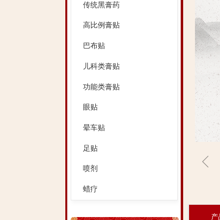
传统黑膏药
高比例膏贴
巴布贴
儿科类膏贴
功能类膏贴
眼贴
晕车贴
足贴
ꁆ
喷剂
蜡疗
产