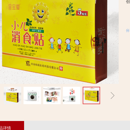
创
分
ꁇ
品详情