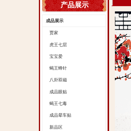
产品展示
成品展示
贾家
虎王七层
宝宝爱
蝎王蜂针
八卦双磁
成品眼贴
蝎王七毒
成品晕车贴
新品区